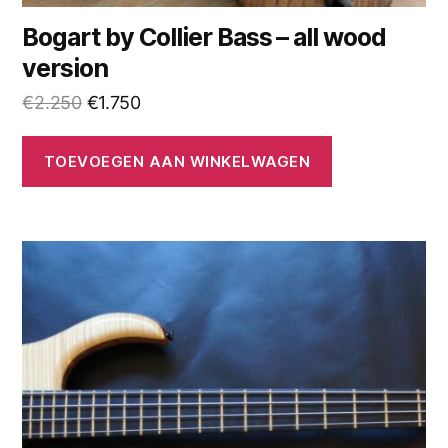
Bogart by Collier Bass – all wood
version
Oorspronkelijke
Huidige
€
2.250
€
1.750
prijs
prijs
was:
is:
TOEVOEGEN AAN WINKELWAGEN
€2.250.
€1.750.