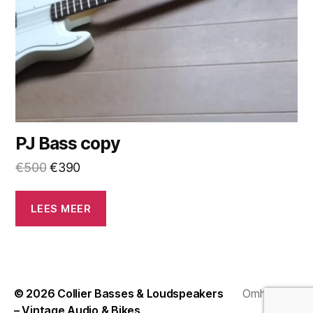
PJ Bass copy
Oorspronkelijke
Huidige
€
500
€
390
prijs
prijs
was:
is:
LEES MEER
€500.
€390.
© 2026
Collier Basses & Loudspeakers
Omhoog
↑
– Vintage Audio & Bikes